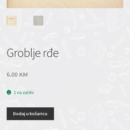
Groblje rđe
6.00
KM
1 na zalihi
Dodaj u košaricu