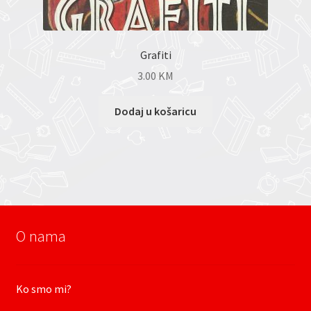
Grafiti
3.00
KM
Dodaj u košaricu
O nama
Ko smo mi?