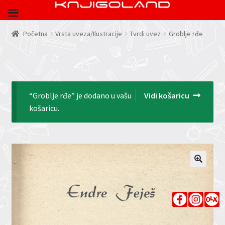
Početna
Vrsta uveza/Ilustracije
Tvrdi uvez
Groblje rđe
“Groblje rđe” je dodano u vašu
Vidi košaricu
košaricu.