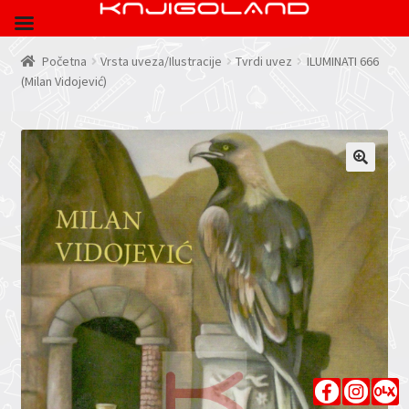
Početna
Vrsta uveza/Ilustracije
Tvrdi uvez
ILUMINATI 666
(Milan Vidojević)