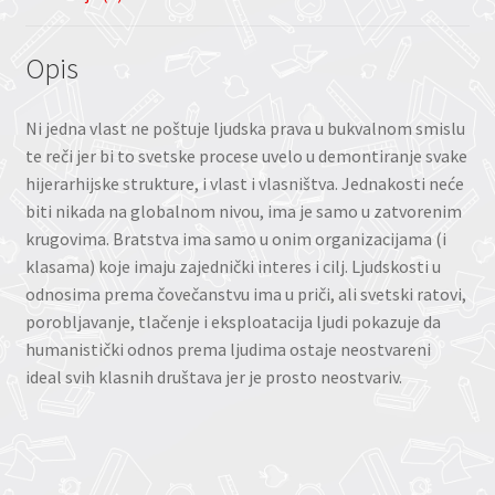
Opis
Ni jedna vlast ne poštuje ljudska prava u bukvalnom smislu
te reči jer bi to svetske procese uvelo u demontiranje svake
hijerarhijske strukture, i vlast i vlasništva. Jednakosti neće
biti nikada na globalnom nivou, ima je samo u zatvorenim
krugovima. Bratstva ima samo u onim organizacijama (i
klasama) koje imaju zajednički interes i cilj. Ljudskosti u
odnosima prema čovečanstvu ima u priči, ali svetski ratovi,
porobljavanje, tlačenje i eksploatacija ljudi pokazuje da
humanistički odnos prema ljudima ostaje neostvareni
ideal svih klasnih društava jer je prosto neostvariv.