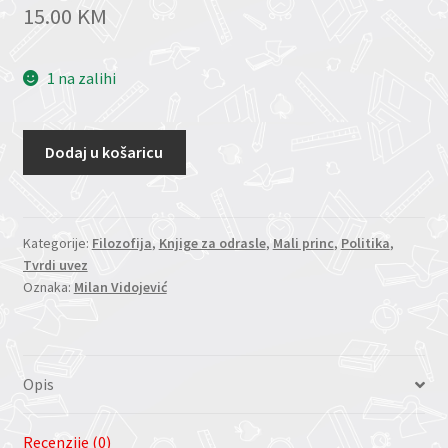
15.00
KM
1 na zalihi
Dodaj u košaricu
Kategorije:
Filozofija
,
Knjige za odrasle
,
Mali princ
,
Politika
,
Tvrdi uvez
Oznaka:
Milan Vidojević
Opis
Recenzije (0)