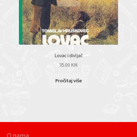
Lovac i divljač
35.00
KM
Pročitaj više
O nama