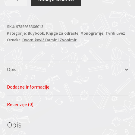
BELLA
CARA
DE
SARAJEVO
SKU:
9789958306013
Kategorije:
Buybook
,
Knjige za odrasle
,
Monografije
,
Tvrdi uvez
-
Oznaka:
Dvorniković Damir i Zvonimir
LIJEPO
LICE
SARAJEVA
količina
Opis
Dodatne informacije
Recenzije (0)
Opis