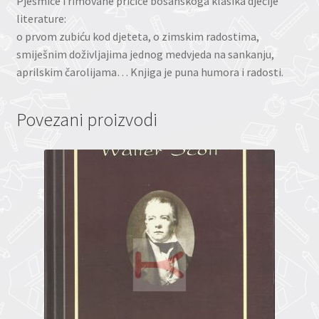
Pjesmice i rimovane pričice bosanskoga klasika dječije
literature:
o prvom zubiću kod djeteta, o zimskim radostima,
smiješnim doživljajima jednog medvjeda na sankanju,
aprilskim čarolijama… Knjiga je puna humora i radosti.
Povezani proizvodi