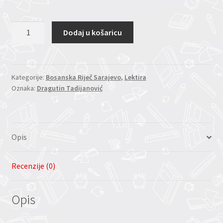
Srebrne
Dodaj u košaricu
svirale
količina
Kategorije:
Bosanska Riječ Sarajevo
,
Lektira
Oznaka:
Dragutin Tadijanović
Opis
Recenzije (0)
Opis