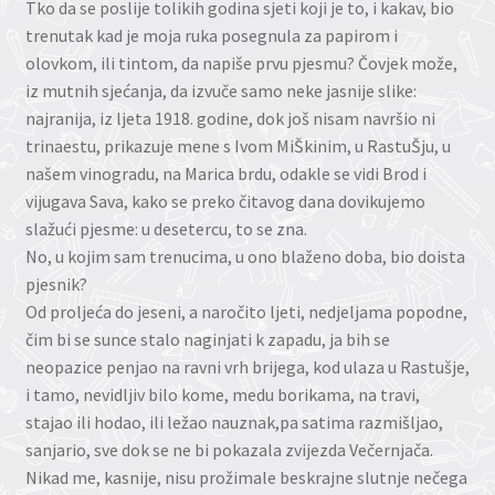
Tko da se poslije tolikih godina sjeti koji je to, i kakav, bio
trenutak kad je moja ruka posegnula za papirom i
olovkom, ili tintom, da napiše prvu pjesmu? Čovjek može,
iz mutnih sjećanja, da izvuče samo neke jasnije slike:
najranija, iz ljeta 1918. godine, dok još nisam navršio ni
trinaestu, prikazuje mene s Ivom MiŠkinim, u RastuŠju, u
našem vinogradu, na Marica brdu, odakle se vidi Brod i
vijugava Sava, kako se preko čitavog dana dovikujemo
slažući pjesme: u desetercu, to se zna.
No, u kojim sam trenucima, u ono blaženo doba, bio doista
pjesnik?
Od proljeća do jeseni, a naročito ljeti, nedjeljama popodne,
čim bi se sunce stalo naginjati k zapadu, ja bih se
neopazice penjao na ravni vrh brijega, kod ulaza u Rastušje,
i tamo, nevidljiv bilo kome, medu borikama, na travi,
stajao ili hodao, ili ležao nauznak,pa satima razmišljao,
sanjario, sve dok se ne bi pokazala zvijezda Večernjača.
Nikad me, kasnije, nisu prožimale beskrajne slutnje nečega