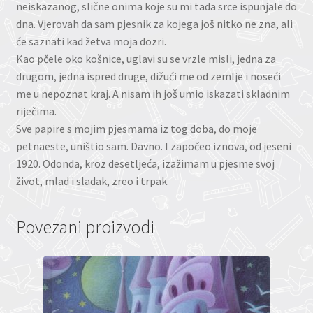
neiskazanog, slične onima koje su mi tada srce ispunjale do
dna. Vjerovah da sam pjesnik za kojega još nitko ne zna, ali
će saznati kad žetva moja dozri.
Kao pčele oko košnice, uglavi su se vrzle misli, jedna za
drugom, jedna ispred druge, dižući me od zemlje i noseći
me u nepoznat kraj. A nisam ih još umio iskazati skladnim
riječima.
Sve papire s mojim pjesmama iz tog doba, do moje
petnaeste, uništio sam. Davno. I započeo iznova, od jeseni
1920. Odonda, kroz desetljeća, izažimam u pjesme svoj
život, mlad i sladak, zreo i trpak.
Povezani proizvodi