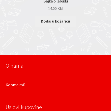
Bajka o labudu
14.00
KM
Dodaj u košaricu
O nama
Ko smo mi?
Uslovi kupovine