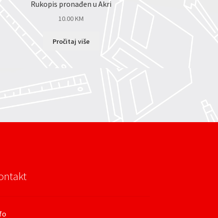
Rukopis pronađen u Akri
10.00
KM
Pročitaj više
ontakt
fo