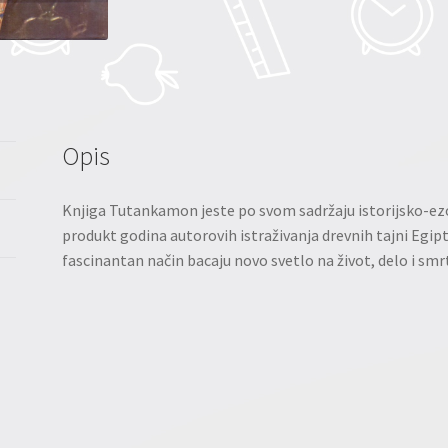
Opis
Knjiga Tutankamon jeste po svom sadržaju istorijsko-ezote
produkt godina autorovih istraživanja drevnih tajni Egipta
fascinantan način bacaju novo svetlo na život, delo i s