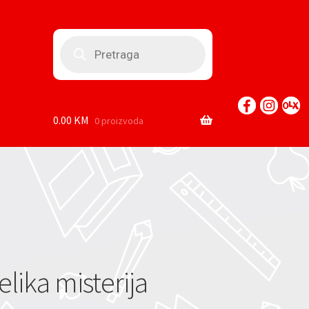
Products
search
0.00
KM
0 proizvoda
ika misterija