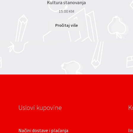
Kultura stanovanja
15.00
KM
Pročitaj više
Uslovi kupovine
K
Načini dostave i plaćanja
In