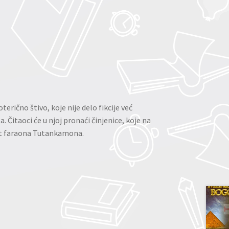
rično štivo, koje nije delo fikcije već
. Čitaoci će u njoj pronaći činjenice, koje na
mrt faraona Tutankamona.