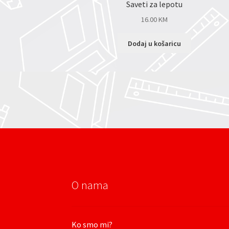
Saveti za lepotu
16.00
KM
Dodaj u košaricu
O nama
Ko smo mi?