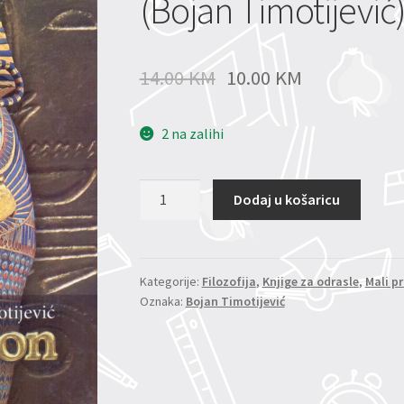
(Bojan Timotijević
14.00
KM
10.00
KM
2 na zalihi
TUTANKAMON
Dodaj u košaricu
-
Velika
misterija
(Bojan
Kategorije:
Filozofija
,
Knjige za odrasle
,
Mali pr
Oznaka:
Bojan Timotijević
Timotijević)
količina