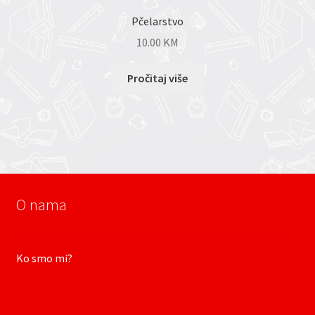
Pčelarstvo
10.00
KM
Pročitaj više
O nama
Ko smo mi?