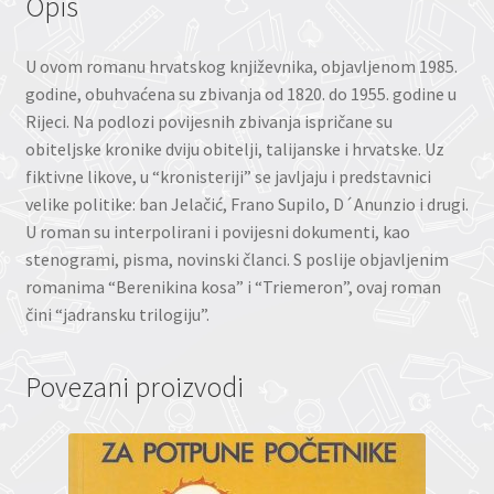
Opis
U ovom romanu hrvatskog književnika, objavljenom 1985.
godine, obuhvaćena su zbivanja od 1820. do 1955. godine u
Rijeci. Na podlozi povijesnih zbivanja ispričane su
obiteljske kronike dviju obitelji, talijanske i hrvatske. Uz
fiktivne likove, u “kronisteriji” se javljaju i predstavnici
velike politike: ban Jelačić, Frano Supilo, D´Anunzio i drugi.
U roman su interpolirani i povijesni dokumenti, kao
stenogrami, pisma, novinski članci. S poslije objavljenim
romanima “Berenikina kosa” i “Triemeron”, ovaj roman
čini “jadransku trilogiju”.
Povezani proizvodi