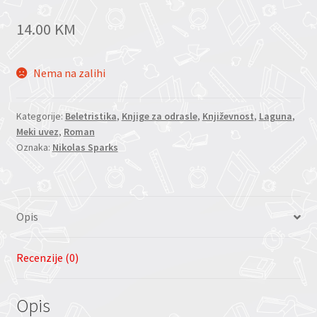
14.00
KM
Nema na zalihi
Kategorije:
Beletristika
,
Knjige za odrasle
,
Književnost
,
Laguna
,
Meki uvez
,
Roman
Oznaka:
Nikolas Sparks
Opis
Recenzije (0)
Opis