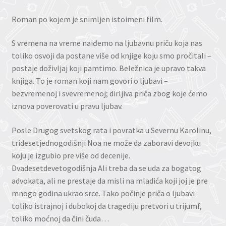
Roman po kojem je snimljen istoimeni film.
S vremena na vreme naiđemo na ljubavnu priču koja nas
toliko osvoji da postane više od knjige koju smo pročitali –
postaje doživljaj koji pamtimo. Beležnica je upravo takva
knjiga. To je roman koji nam govori o ljubavi –
bezvremenoj i svevremenoj; dirljiva priča zbog koje ćemo
iznova poverovati u pravu ljubav.
Posle Drugog svetskog rata i povratka u Severnu Karolinu,
tridesetjednogodišnji Noa ne može da zaboravi devojku
koju je izgubio pre više od decenije.
Dvadesetdevetogodišnja Ali treba da se uda za bogatog
advokata, ali ne prestaje da misli na mladića koji joj je pre
mnogo godina ukrao srce. Tako počinje priča o ljubavi
toliko istrajnoj i dubokoj da tragediju pretvori u trijumf,
toliko moćnoj da čini čuda…