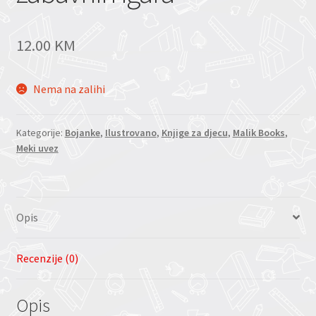
12.00
KM
Nema na zalihi
Kategorije:
Bojanke
,
Ilustrovano
,
Knjige za djecu
,
Malik Books
,
Meki uvez
Opis
Recenzije (0)
Opis