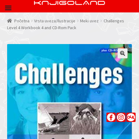
Početna
Vrsta uveza/Ilustracije
Meki uvez
Challenges
Level 4 Workbook 4 and CD-Rom Pack