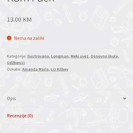
13.00
KM
Nema na zalihi
Kategorije:
Ilustrovano
,
Longman
,
Meki uvez
,
Osnovna škola
,
Udžbenici
Oznake:
Amanda Maris
,
Liz Kilbey
Opis
Recenzije (0)