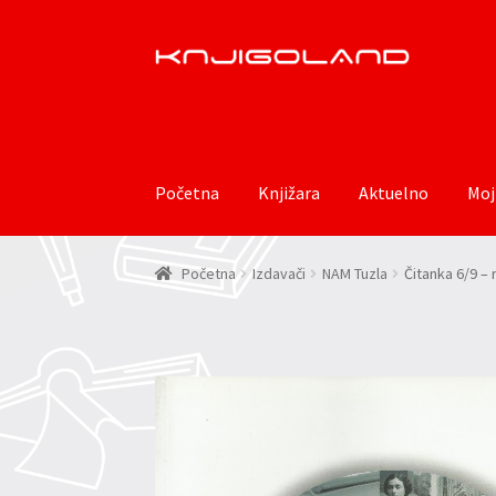
Preskoči
Skoči
na
do
navigaciju
sadržaja
Početna
Knjižara
Aktuelno
Moj
Početna
Izdavači
NAM Tuzla
Čitanka 6/9 –