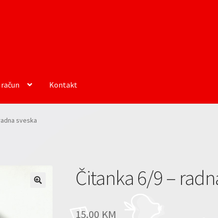
 račun
Kontakt
 radna sveska
Čitanka 6/9 – radn
15.00
KM