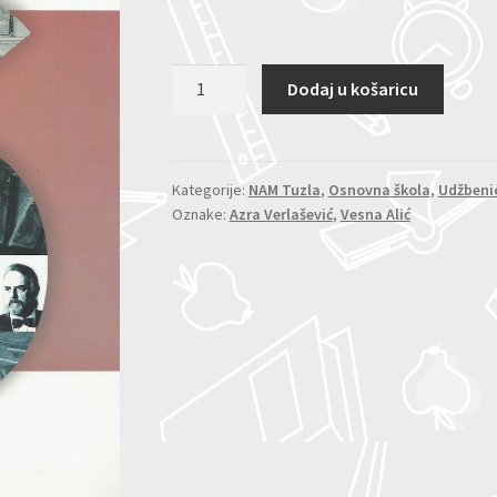
Čitanka
Dodaj u košaricu
6/9
-
radna
sveska
Kategorije:
NAM Tuzla
,
Osnovna škola
,
Udžbeni
Oznake:
Azra Verlašević
,
Vesna Alić
količina