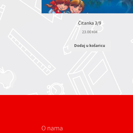
Čitanka 3/9
23.00
KM
Dodaj u košaricu
O nama