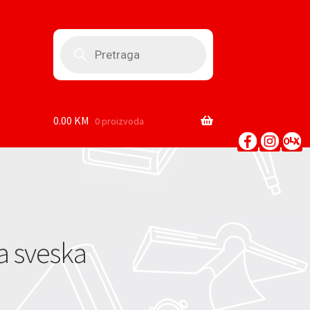
Products
search
0.00
KM
0 proizvoda
a sveska