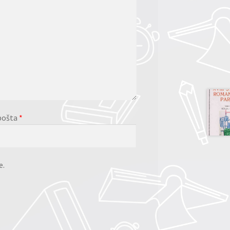
pošta
*
e.