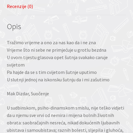
Recenzije (0)
Opis
Tražimo vrijeme a ono za nas kao da i ne zna
Vrijeme što ni sebe ne primjećuje u grotlu bezdna
U ovom tijestu glasova opet šutnja svakako caruje
svijetom
Pa hajde da se s tim cvijetom šutnje uputimo
U slutnji jednoj na iskonsku šutnju da i mi zašutimo
Mak Dizdar, Suočenje
U sudbinskom, psiho-dinamskom smislu, nije teško vidjeti
da u njemu sve vrvi od nemira i mijena bolnih životnih
obrata: saobračajnih nesreća, nikad dokućenih ljubavnih
ubistava i samoubistava; raznih bolesti, sljepila i gluhoća,