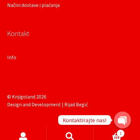
Načini dostave i plaćanja
Kontakt
Info
© Knjigoland 2026
Design and Development | Rijad Begić
Kontaktirajte nas!
O
Products
1
search
p