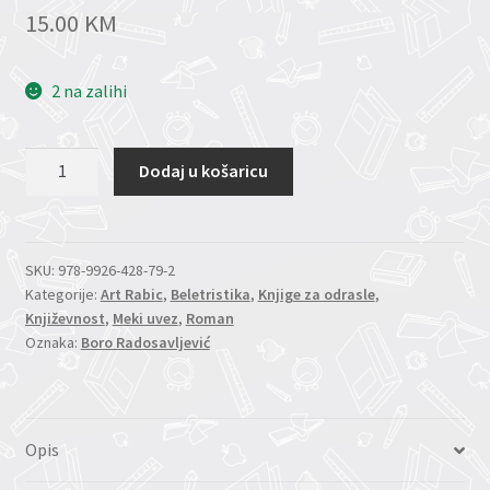
15.00
KM
2 na zalihi
Dugo,
Dodaj u košaricu
bolno
putovanje
za
San
SKU:
978-9926-428-79-2
Kategorije:
Art Rabic
,
Beletristika
,
Knjige za odrasle
,
Francisko
Književnost
,
Meki uvez
,
Roman
(Boro
Oznaka:
Boro Radosavljević
Radosavljević)
količina
Opis