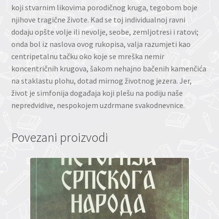
koji stvarnim likovima porodičnog kruga, tegobom boje
njihove tragične živote. Kad se toj individualnoj ravni
dodaju opšte volje ili nevolje, seobe, zemljotresi i ratovi;
onda bol iz naslova ovog rukopisa, valja razumjeti kao
centripetalnu tačku oko koje se mreška nemir
koncentričnih krugova, šakom nehajno bačenih kamenčića
na staklastu plohu, dotad mirnog životnog jezera. Jer,
život je simfonija događaja koji plešu na podiju naše
nepredvidive, nespokojem uzdrmane svakodnevnice.
Povezani proizvodi