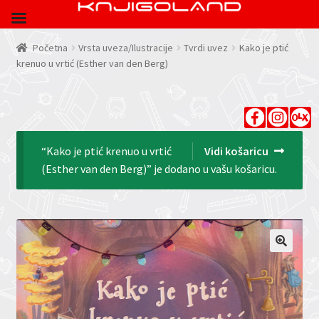
Početna
Vrsta uveza/Ilustracije
Tvrdi uvez
Kako je ptić
krenuo u vrtić (Esther van den Berg)
“Kako je ptić krenuo u vrtić
Vidi košaricu
(Esther van den Berg)” je dodano u vašu košaricu.