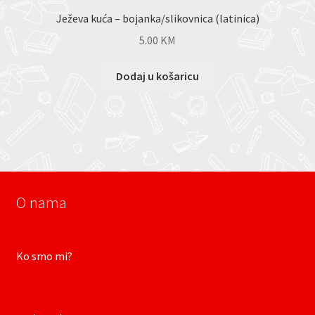
Ježeva kuća – bojanka/slikovnica (latinica)
5.00
KM
Dodaj u košaricu
O nama
Ko smo mi?