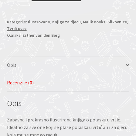
ptić
krenuo
u
Kategorije:
Ilustrovano
,
Knjige za djecu
,
Malik Books
,
Slikovnice
,
Tvrdi uvez
vrtić
Oznaka:
Esther van den Berg
(Esther
van
den
Berg)
Opis
količina
Recenzije (0)
Opis
Zabavna i prekrasno ilustrirana knjiga o polasku u vrtić.
Idealno za sve one koji se plaše polaska u vrtić ali i za djecu
koja mu se mnogo raduju.