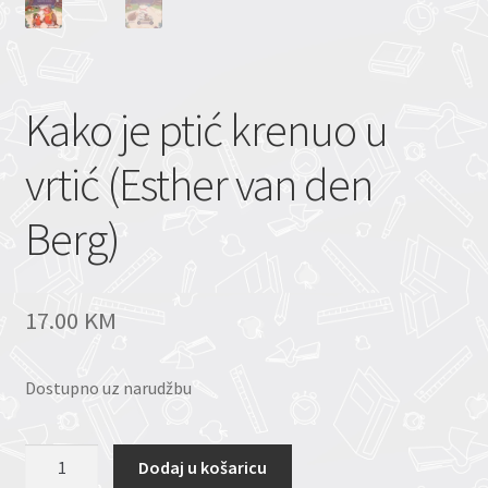
Kako je ptić krenuo u
vrtić (Esther van den
Berg)
17.00
KM
Dostupno uz narudžbu
Kako
Dodaj u košaricu
je