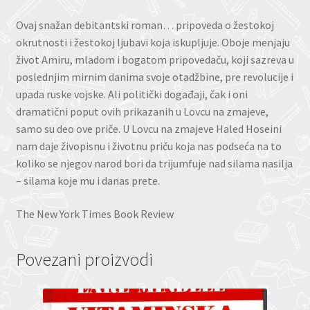
Ovaj snažan debitantski roman… pripoveda o žestokoj
okrutnosti i žestokoj ljubavi koja iskupljuje. Oboje menjaju
život Amiru, mladom i bogatom pripovedaču, koji sazreva u
poslednjim mirnim danima svoje otadžbine, pre revolucije i
upada ruske vojske. Ali politički događaji, čak i oni
dramatični poput ovih prikazanih u Lovcu na zmajeve,
samo su deo ove priče. U Lovcu na zmajeve Haled Hoseini
nam daje živopisnu i životnu priču koja nas podseća na to
koliko se njegov narod bori da trijumfuje nad silama nasilja
– silama koje mu i danas prete.
The New York Times Book Review
Povezani proizvodi