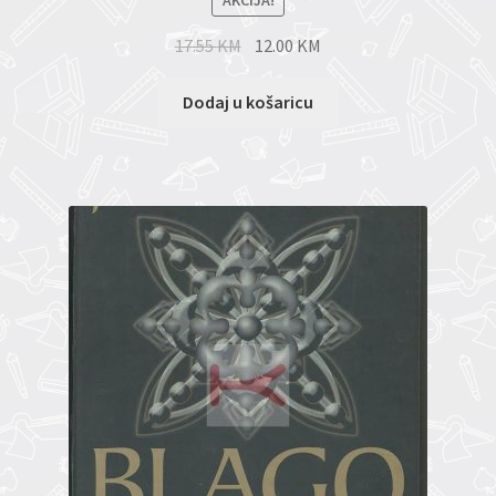
AKCIJA!
17.55
KM
12.00
KM
Dodaj u košaricu