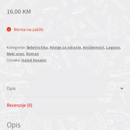
16.00
KM
Nema na zalihi
Kategorije:
Beletristika
,
Knjige za odrasle
,
Književnost
,
Laguna
,
Meki uvez
,
Roman
Oznaka:
Haled Hoseini
Opis
Recenzije (0)
Opis