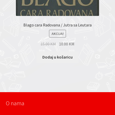
Blago cara Radovana / Jutra sa Leutara
AKCIJA!
15.00
KM
10.00
KM
Dodaj u košaricu
O nama