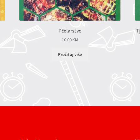
Pčelarstvo
Tj
10.00
KM
Pročitaj više