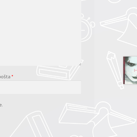
pošta
*
e.