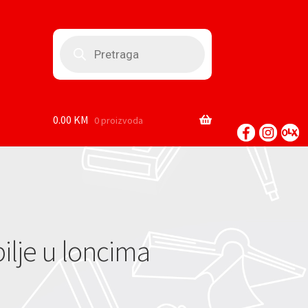
Products
search
0.00
KM
0 proizvoda
bilje u loncima