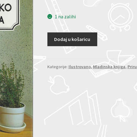
1 na zalihi
Dodaj u košaricu
Kategorije:
Ilustrovano
,
Mladinska knjiga
,
Priru