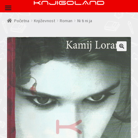
Početna
Književnost
Roman
Ni ti ni ja