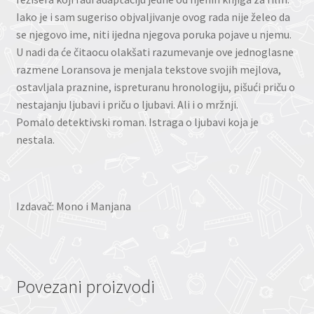
Iako je i sam sugeriso objvaljivanje ovog rada nije želeo da
se njegovo ime, niti ijedna njegova poruka pojave u njemu.
U nadi da će čitaocu olakšati razumevanje ove jednoglasne
razmene Loransova je menjala tekstove svojih mejlova,
ostavljala praznine, ispreturanu hronologiju, pišući priču o
nestajanju ljubavi i priču o ljubavi. Ali i o mržnji.
Pomalo detektivski roman. Istraga o ljubavi koja je
nestala.
Izdavač: Mono i Manjana
Povezani proizvodi