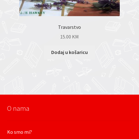
Travarstvo
15.00
KM
Dodaj u košaricu
O nama
Ko smo mi?