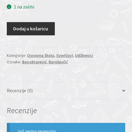
1 na zalihi
Dodaj u košaricu
Kategorije:
Osnovna škola
,
Svjetlost
,
Udžbenici
Oznake:
Bajraktarević
,
Baroševčić
Recenzije (0)
Recenzije
Još nema recenzija.