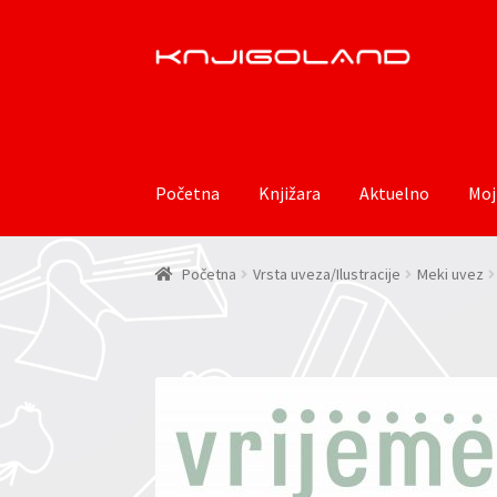
Preskoči
Skoči
na
do
navigaciju
sadržaja
Početna
Knjižara
Aktuelno
Moj
Početna
Vrsta uveza/Ilustracije
Meki uvez