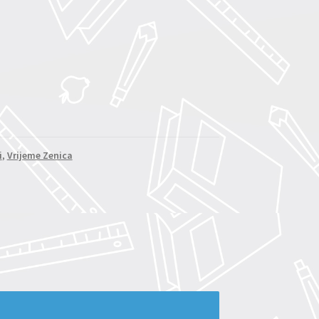
i
,
Vrijeme Zenica