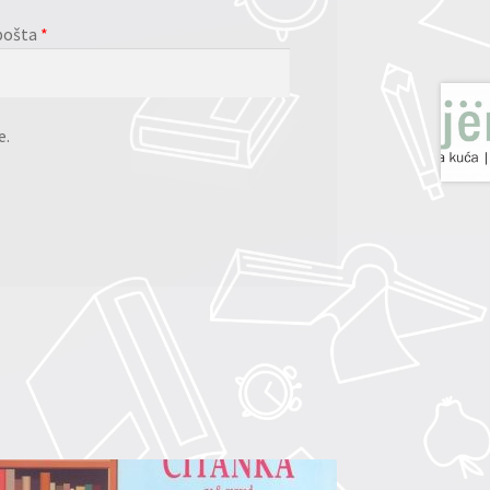
pošta
*
e.