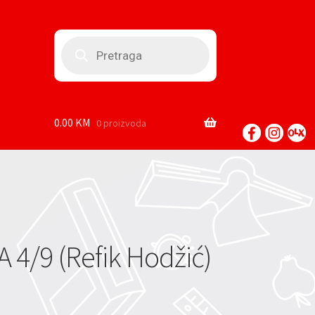
Products
search
0.00
KM
0 proizvoda
4/9 (Refik Hodžić)