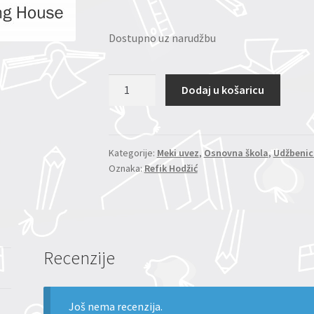
Dostupno uz narudžbu
MUZIČKA
Dodaj u košaricu
KULTURA
4/9
(Refik
Hodžić)
Kategorije:
Meki uvez
,
Osnovna škola
,
Udžbenic
Oznaka:
Refik Hodžić
količina
Recenzije
Još nema recenzija.