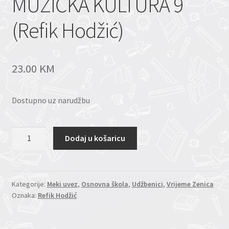
MUZIČKA KULTURA 9
(Refik Hodžić)
23.00
KM
Dostupno uz narudžbu
MUZIČKA
Dodaj u košaricu
KULTURA
9
(Refik
Hodžić)
Kategorije:
Meki uvez
,
Osnovna škola
,
Udžbenici
,
Vrijeme Zenica
Oznaka:
Refik Hodžić
količina