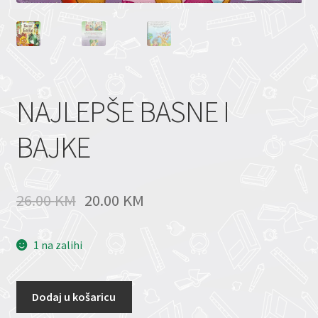
NAJLEPŠE BASNE I
BAJKE
26.00
KM
20.00
KM
1 na zalihi
Dodaj u košaricu