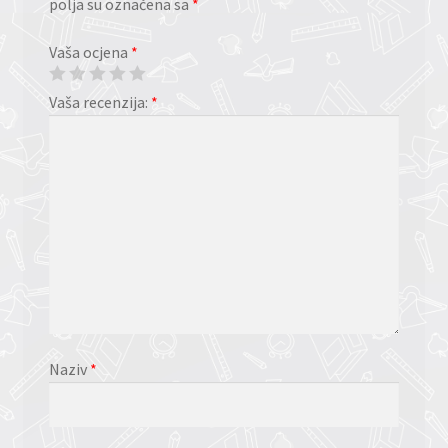
polja su označena sa
*
Vaša ocjena
*
Vaša recenzija:
*
Naziv
*