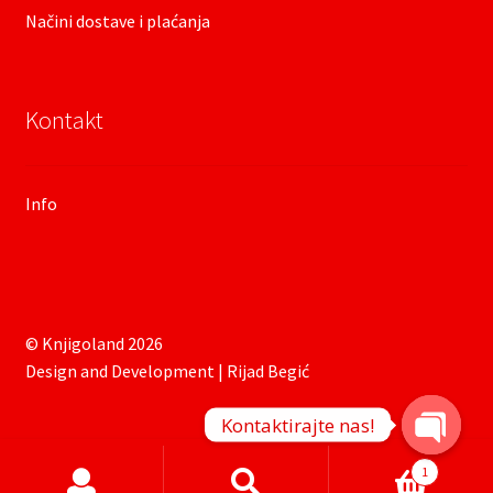
Načini dostave i plaćanja
Kontakt
Info
© Knjigoland 2026
Design and Development | Rijad Begić
Kontaktirajte nas!
O
Products
1
search