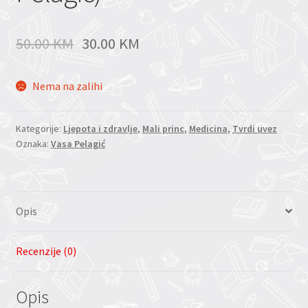
50.00
KM
30.00
KM
Nema na zalihi
Kategorije:
Ljepota i zdravlje
,
Mali princ
,
Medicina
,
Tvrdi uvez
Oznaka:
Vasa Pelagić
Opis
Recenzije (0)
Opis