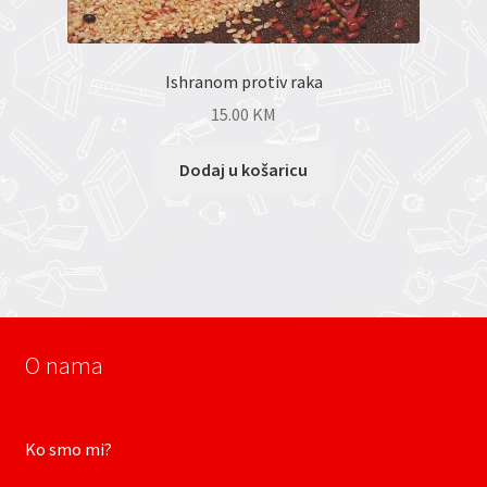
Ishranom protiv raka
15.00
KM
Dodaj u košaricu
O nama
Ko smo mi?