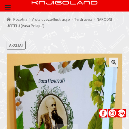
Početna
Vrsta uveza/Ilustracije
Tvrdi uvez
NARODNI
UČITELJ (Vasa Pelagić)
AKCIJA!