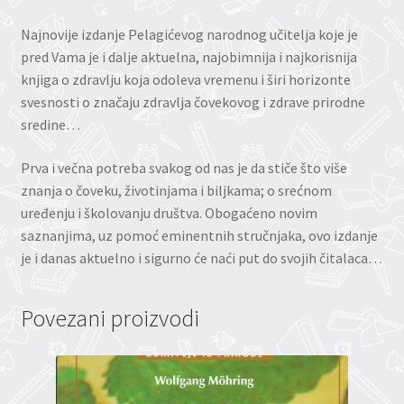
Najnovije izdanje Pelagićevog narodnog učitelja koje je
pred Vama je i dalje aktuelna, najobimnija i najkorisnija
knjiga o zdravlju koja odoleva vremenu i širi horizonte
svesnosti o značaju zdravlja čovekovog i zdrave prirodne
sredine…
Prva i večna potreba svakog od nas je da stiče što više
znanja o čoveku, životinjama i biljkama; o srećnom
uređenju i školovanju društva. Obogaćeno novim
saznanjima, uz pomoć eminentnih stručnjaka, ovo izdanje
je i danas aktuelno i sigurno će naći put do svojih čitalaca…
Povezani proizvodi