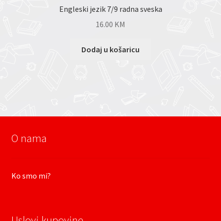
Engleski jezik 7/9 radna sveska
16.00
KM
Dodaj u košaricu
O nama
Ko smo mi?
Uslovi kupovine