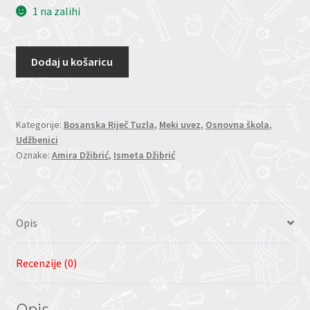
1 na zalihi
Dodaj u košaricu
Kategorije:
Bosanska Riječ Tuzla
,
Meki uvez
,
Osnovna škola
,
Udžbenici
Oznake:
Amira Džibrić
,
Ismeta Džibrić
Opis
Recenzije (0)
Opis