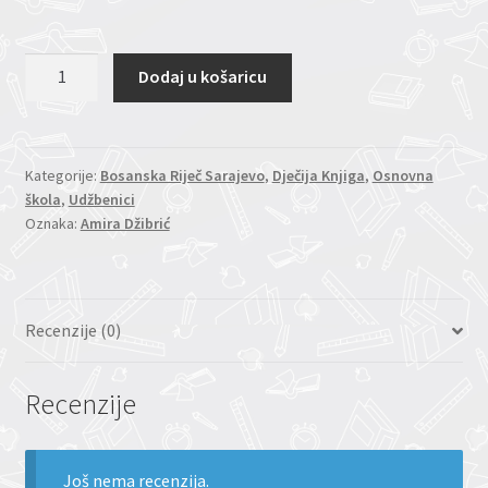
Naš
Dodaj u košaricu
jezik
9/9
-
radna
Kategorije:
Bosanska Riječ Sarajevo
,
Dječija Knjiga
,
Osnovna
škola
,
Udžbenici
sveska
Oznaka:
Amira Džibrić
količina
Recenzije (0)
Recenzije
Još nema recenzija.