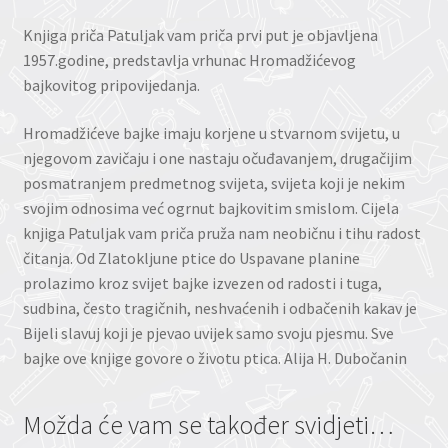
Knjiga priča Patuljak vam priča prvi put je objavljena
1957.godine, predstavlja vrhunac Hromadžićevog
bajkovitog pripovijedanja.
Hromadžićeve bajke imaju korjene u stvarnom svijetu, u
njegovom zavičaju i one nastaju očuđavanjem, drugačijim
posmatranjem predmetnog svijeta, svijeta koji je nekim
svojim odnosima već ogrnut bajkovitim smislom. Cijela
knjiga Patuljak vam priča pruža nam neobičnu i tihu radost
čitanja. Od Zlatokljune ptice do Uspavane planine
prolazimo kroz svijet bajke izvezen od radosti i tuga,
sudbina, često tragičnih, neshvaćenih i odbačenih kakav je
Bijeli slavuj koji je pjevao uvijek samo svoju pjesmu. Sve
bajke ove knjige govore o životu ptica. Alija H. Dubočanin
Možda će vam se također svidjeti…