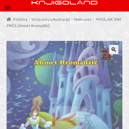
Početna
Vrsta uveza/Ilustracije
Meki uvez
PATULJAK VAM
PRIČA (Ahmet Hromadžić)