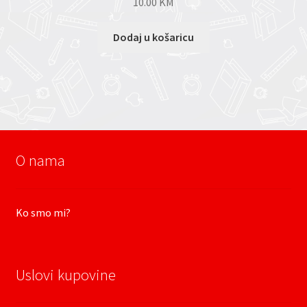
10.00
KM
Dodaj u košaricu
O nama
Ko smo mi?
Uslovi kupovine