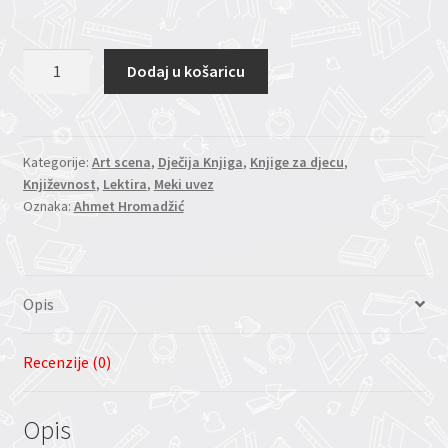
PATULJAK
Dodaj u košaricu
VAM
PRIČA
(Ahmet
Hromadžić)
Kategorije:
Art scena
,
Dječija Knjiga
,
Knjige za djecu
,
Književnost
,
Lektira
,
Meki uvez
količina
Oznaka:
Ahmet Hromadžić
Opis
Recenzije (0)
Opis