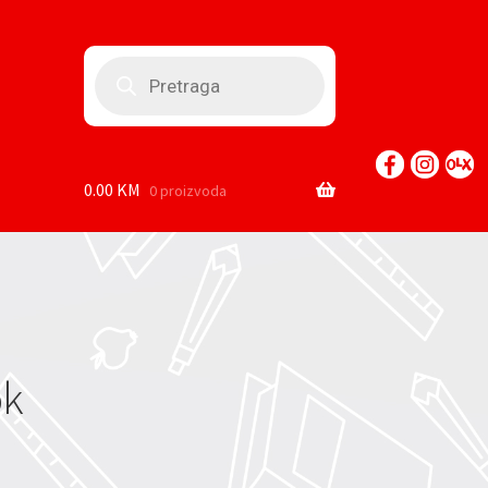
Products
search
0.00
KM
0 proizvoda
ok