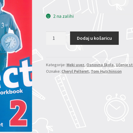
2 na zalihi
Project
Dodaj u košaricu
2
Workbook
količina
Kategorije:
Meki uvez
,
Osnovna škola
,
Učenje st
Oznake:
Cheryl Pelteret
,
Tom Hutchinson