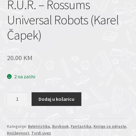
R.U.R. – Rossums
Universal Robots (Karel
Čapek)
20.00
KM
2 na zalihi
R.U.R.
Dodaj u košaricu
-
Rossums
Universal
Robots
Kategorije:
Beletristika
,
Buybook
,
Fantastika
,
Knjige za odrasle
,
Književnost
,
Tvrdi uvez
(Karel