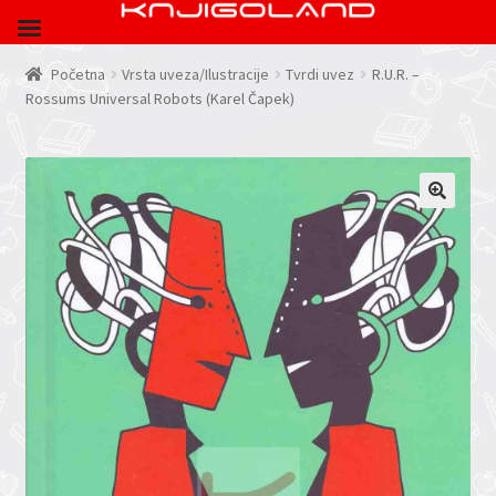
Početna
Vrsta uveza/Ilustracije
Tvrdi uvez
R.U.R. –
Rossums Universal Robots (Karel Čapek)