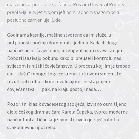
masovno se proizvode, a fabrika Rossum Universal Robots
preplavljuje svijet svojom jeftinom radnom snagom koja
postupno zamjenjuje ljude.
Godinama kasnije, mašine stvorene da im služe, u
potpunosti počinju dominirati ljudima. Kada ih drugi
naučnik učini čovječnijim, inteligentnijim i svestranijim,
Roboti izazivaju pobunu kako bi preuzeli kontrolu nad
svijetom i uništili čovječanstvo. U procesu koji im je trebao
dati “dušu” mnogo toga će krenuti u krivom smjeru, te
rezultirati robotskom revolucijom i nestajanjem
čovječanstva… Ipak, na kraju postoji nada…
Pozorišni klasik dvadesetog stoljeća, izvrsno osmišljeno
djelo češkog dramatičara Karela Čapeka, tvorca moderne
naučnofantastične književnosti, uvelo je riječ robot u
svakodnevnu upotrebu.