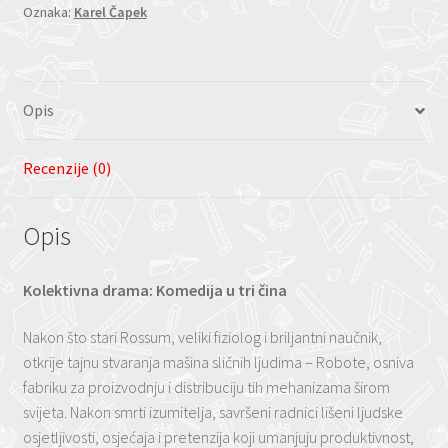
Oznaka:
Karel Čapek
Čapek)
količina
Opis
Recenzije (0)
Opis
Kolektivna drama: Komedija u tri čina
Nakon što stari Rossum, veliki fiziolog i briljantni naučnik,
otkrije tajnu stvaranja mašina sličnih ljudima – Robote, osniva
fabriku za proizvodnju i distribuciju tih mehanizama širom
svijeta. Nakon smrti izumitelja, savršeni radnici lišeni ljudske
osjetljivosti, osjećaja i pretenzija koji umanjuju produktivnost,