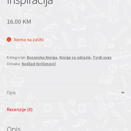
16.00
KM
Nema na zalihi
Kategorije:
Bosanska Knjiga
,
Knjige za odrasle
,
Tvrdi uvez
Oznaka:
Nedžad Ibrišimović
Opis
Recenzije (0)
Opis