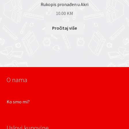
Rukopis pronađen u Akri
10.00
KM
Pročitaj više
O nama
Ko smo mi?
Uslovi kupovine