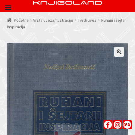
Početna
Vrsta uveza/Ilustracije
Tvrdi uvez
Ruhani i šejtani
inspiracija