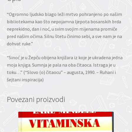
“Ogromno ljudsko blago leži mrtvo pohranjeno po našim
bibliotekama kao što nepojamna ljepota bosanskih brda
neprekidno, dan i noć, u svim svojim mijenama promiče
pred našim očima. Silnu štetu činimo sebi, a sve nam je na
dohvat ruke.”
“Sinoć je u Žepču obijena knjižara iz koje je ukradena jedna
moja knjiga. Sumnja je pala na oba čitaoca. Istraga je u
toku…” (“Slovo (o) čitaocu” – augusta, 1990. – Ruhani i
šejtani inspiracija)
Povezani proizvodi