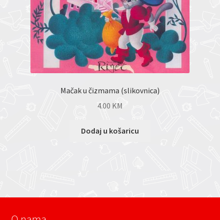
Mačak u čizmama (slikovnica)
4.00
KM
Dodaj u košaricu
O nama