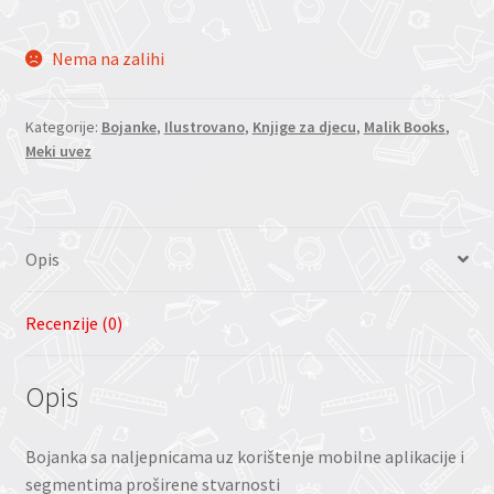
Nema na zalihi
Kategorije:
Bojanke
,
Ilustrovano
,
Knjige za djecu
,
Malik Books
,
Meki uvez
Opis
Recenzije (0)
Opis
Bojanka sa naljepnicama uz korištenje mobilne aplikacije i
segmentima proširene stvarnosti