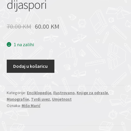
dijaspori
70.00
KM
60.00
KM
1 na zalihi
Dodaj u košaricu
Kategorije:
Enciklopedije
,
Ilustrovano
,
Knjige za odrasle
,
Monografije
,
Tvrdi uvez
,
Umjetnost
Oznaka:
Mišo Marić