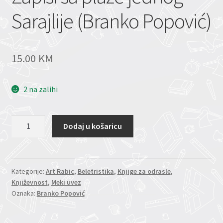
Sarajlije (Branko Popović)
15.00
KM
2 na zalihi
Zapisi
Dodaj u košaricu
sa
plaže
jednog
Sarajlije
Kategorije:
Art Rabic
,
Beletristika
,
Knjige za odrasle
,
Književnost
,
Meki uvez
(Branko
Oznaka:
Branko Popović
Popović)
količina