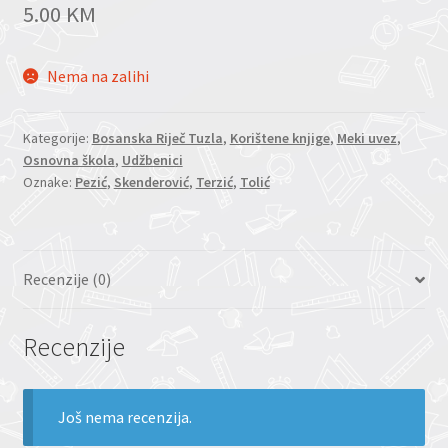
5.00
KM
Nema na zalihi
Kategorije:
Bosanska Riječ Tuzla
,
Korištene knjige
,
Meki uvez
,
Osnovna škola
,
Udžbenici
Oznake:
Pezić
,
Skenderović
,
Terzić
,
Tolić
Recenzije (0)
Recenzije
Još nema recenzija.