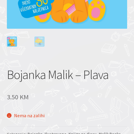
Bojanka Malik – Plava
3.50
KM
Nema na zalihi
Kategorije:
Bojanke
,
Ilustrovano
,
Knjige za djecu
,
Malik Books
,