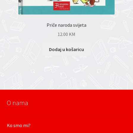
Priče naroda svijeta
12.00
KM
Dodaj u košaricu
O nama
Ko smo mi?