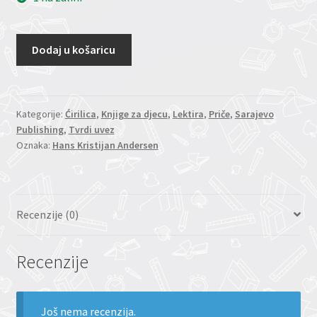
Dodaj u košaricu
Kategorije:
Ćirilica
,
Knjige za djecu
,
Lektira
,
Priče
,
Sarajevo
Publishing
,
Tvrdi uvez
Oznaka:
Hans Kristijan Andersen
Recenzije (0)
Recenzije
Još nema recenzija.