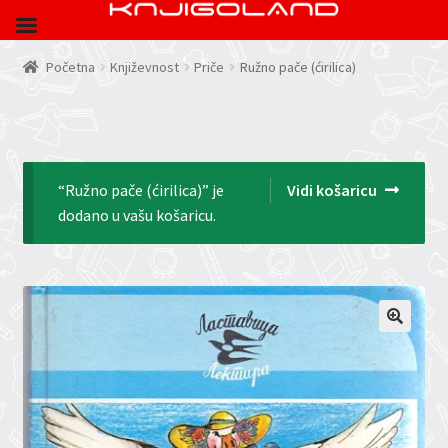
Početna
Književnost
Priče
Ružno pače (ćirilica)
“Ružno pače (ćirilica)” je
Vidi košaricu
dodano u vašu košaricu.