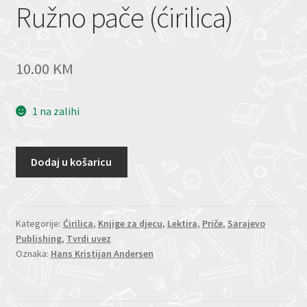
Ružno pače (ćirilica)
10.00
KM
1 na zalihi
Dodaj u košaricu
Kategorije:
Ćirilica
,
Knjige za djecu
,
Lektira
,
Priče
,
Sarajevo
Publishing
,
Tvrdi uvez
Oznaka:
Hans Kristijan Andersen