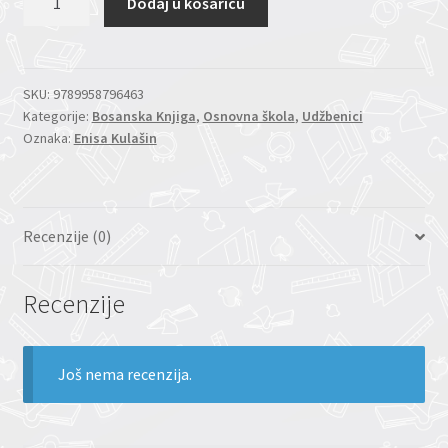
Dodaj u košaricu
7/9
količina
SKU:
9789958796463
Kategorije:
Bosanska Knjiga
,
Osnovna škola
,
Udžbenici
Oznaka:
Enisa Kulašin
Recenzije (0)
Recenzije
Još nema recenzija.