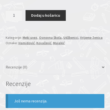
MATEMATIKA
Dodaj u košaricu
5/9
-
radna
sveska
Kategorije:
Meki uvez
,
Osnovna škola
,
Udžbenici
,
Vrijeme Zenica
Oznake:
Hamidović
,
Kovačević
,
Mujakić
(Mujakić,
Kovačević,
Hamidović)
količina
Recenzije (0)
Recenzije
Još nema recenzija.