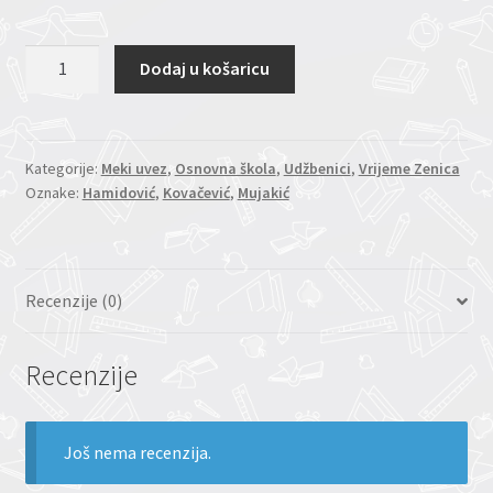
MOJA
Dodaj u košaricu
OKOLINA
3/9
-
radna
Kategorije:
Meki uvez
,
Osnovna škola
,
Udžbenici
,
Vrijeme Zenica
Oznake:
Hamidović
,
Kovačević
,
Mujakić
sveska
(Mujakić,
Kovačević,
Hamidović)
Recenzije (0)
količina
Recenzije
Još nema recenzija.