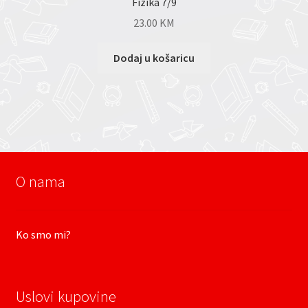
Fizika 7/9
23.00
KM
Dodaj u košaricu
O nama
Ko smo mi?
Uslovi kupovine