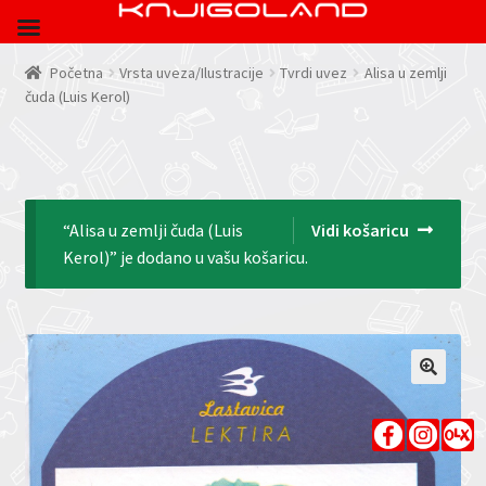
Početna
Vrsta uveza/Ilustracije
Tvrdi uvez
Alisa u zemlji
čuda (Luis Kerol)
“Alisa u zemlji čuda (Luis
Vidi košaricu
Kerol)” je dodano u vašu košaricu.