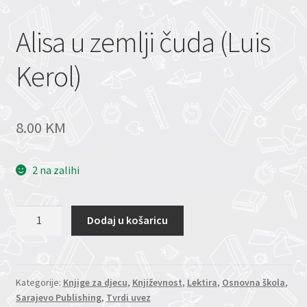
Alisa u zemlji čuda (Luis
Kerol)
8.00
KM
2 na zalihi
Alisa
Dodaj u košaricu
u
zemlji
čuda
(Luis
Kategorije:
Knjige za djecu
,
Književnost
,
Lektira
,
Osnovna škola
,
Sarajevo Publishing
,
Tvrdi uvez
Kerol)