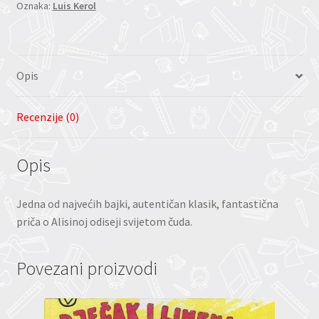
Oznaka:
Luis Kerol
količina
Opis
Recenzije (0)
Opis
Jedna od najvećih bajki, autentičan klasik, fantastična
priča o Alisinoj odiseji svijetom čuda.
Povezani proizvodi